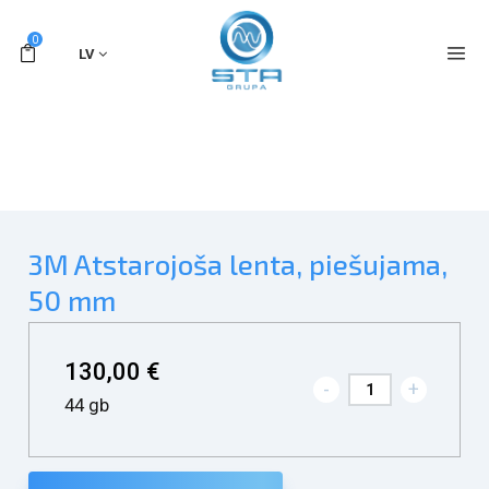
0
LV
3M Atstarojoša lenta, piešujama,
50 mm
130,00 €
-
+
44 gb