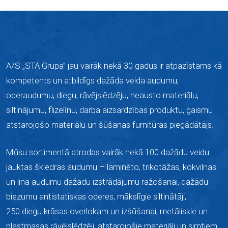
A/S „STA Grupa” jau vairāk nekā 30 gadus ir atpazīstams kā
kompetents un atbildīgs dažāda veida audumu,
oderaudumu, diegu, rāvējslēdzēju, neausto materiālu,
siltinājumu, flizelīnu, darba aizsardzības produktu, gaismu
atstarojošo materiālu un šūšanas furnitūras piegādātājs.
Mūsu sortimentā atrodas vairāk nekā 100 dažādu veidu
jauktas škiedras audumu –
laminēto,
trikotāžas, kokvilnas
un lina audumu dažadu izstrādājumu ražošanai, dažādu
biezumu antistatiskas oderes, mākslīgie siltinātāji,
250 diegu krāsas overlokam un izšūšanai, metāliskie un
plastmasas rāvējslēdzēji, atstarojošie materiāli un simtiem