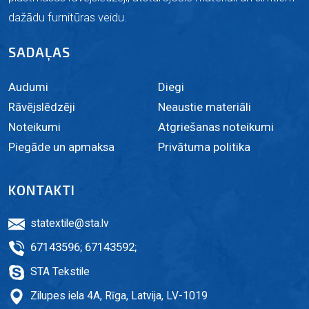
dažādu furnitūras veidu.
SADAĻAS
Audumi
Diegi
Rāvējslēdzēji
Neaustie materiāli
Noteikumi
Atgriešanas noteikumi
Piegāde un apmaksa
Privātuma politika
KONTAKTI
statextile@sta.lv
67143596
;
67143592
;
STA Tekstile
Zilupes iela 4A, Rīga, Latvija, LV-1019