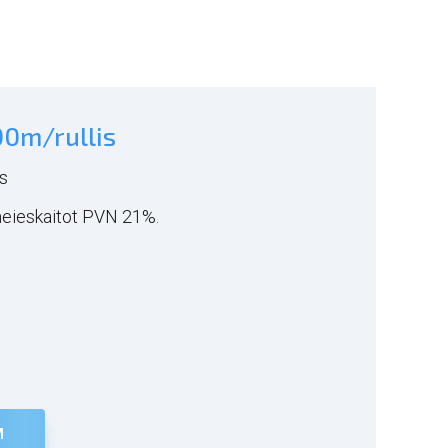
00m/rullis
s
neieskaitot PVN 21%.
M