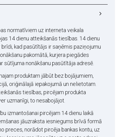
as normatīviem uz interneta veikala
as 14 dienu atteikšanās tiesības. 14 dienu
 brīdi, kad pasūtītājs ir saņēmis paziņojumu
nonākšanu pakomātā, kurjera piegādes
ar sūtījuma nonākšanu pasūtītāja adresē.
majam produktam jābūt bez bojājumiem,
ijā, oriģinālajā iepakojumā un nelietotam.
teikšanās tiesības, pircējam produkta
er uzmanīgi, to nesabojājot.
ību izmantošanai pircējam 14 dienu laikā
mšanas jāuzraksta iesniegums brīvā formā
no preces, norādot pircēja bankas kontu, uz