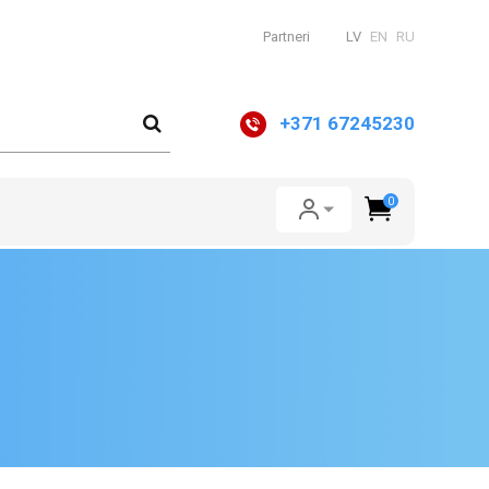
Partneri
LV
EN
RU
+371 67245230
0