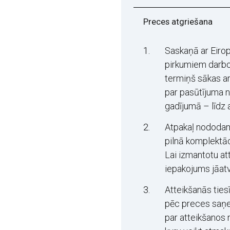
Preces atgriešana
Saskaņā ar Eirop
pirkumiem darboj
termiņš sākas ar
par pasūtījuma 
gadījumā – līdz 
Atpakaļ nododa
pilnā komplektāc
Lai izmantotu at
iepakojums jāatv
Atteikšanās ties
pēc preces saņe
par atteikšanos 