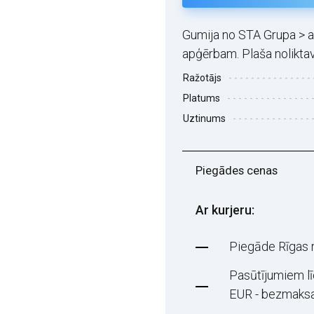
Gumija no STA Grupa > au
apģērbam. Plaša noliktav
Ražotājs
Platums
Uztinums
Piegādes cenas
Ar kurjeru:
Piegāde Rīgas 
Pasūtījumiem l
EUR - bezmaks