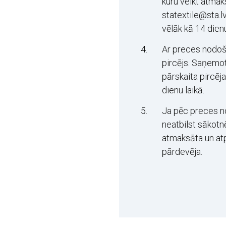
kuru veikt atmak
statextile@sta.l
vēlāk kā 14 dien
Ar preces nodoš
pircējs. Saņemot
pārskaita pircē
dienu laikā.
Ja pēc preces n
neatbilst sākotn
atmaksāta un at
pārdevēja.