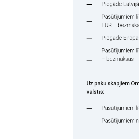
Piegāde Latvijā
Pasūtījumiem l
EUR – bezmak
Piegāde Eiropas
Pasūtījumiem l
– bezmaksas
Uz paku skapjiem Omn
valstīs:
Pasūtījumiem l
Pasūtījumiem 