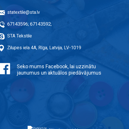
statextile@sta.lv
67143596
;
67143592
;
STA Tekstile
Zilupes iela 4A, Rīga, Latvija, LV-1019
Seko mums Facebook, lai uzzinātu
jaunumus un aktuālos piedāvājumus