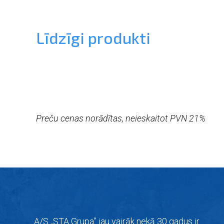
Līdzīgi produkti
Preču cenas norādītas, neieskaitot PVN 21%
A/S „STA Grupa” jau vairāk nekā 30 gadus ir