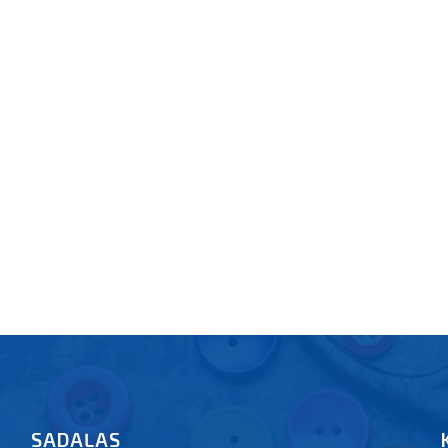
SADAĻAS