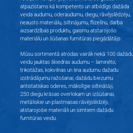
atpazīstams kā kompetents un atbildīgs dažāda
veida audumu, oderaudumu, diegu, rāvējslēdzēju,
neausto materiālu, siltinājumu, flizelīnu, darba
aizsardzības produktu, gaismu atstarojošo
materiālu un šūšanas furnitūras piegādātājs.
Mūsu sortimentā atrodas vairāk nekā 100 dažād
veidu jauktas škiedras audumu –
laminēto,
trikotāžas, kokvilnas un lina audumu dažadu
izstrādājumu ražošanai, dažādu biezumu
antistatiskas oderes, mākslīgie siltinātāji,
250 diegu krāsas overlokam un izšūšanai,
metāliskie un plastmasas rāvējslēdzēji,
atstarojošie materiāli un simtiem dažādu
furnitūras veidu.