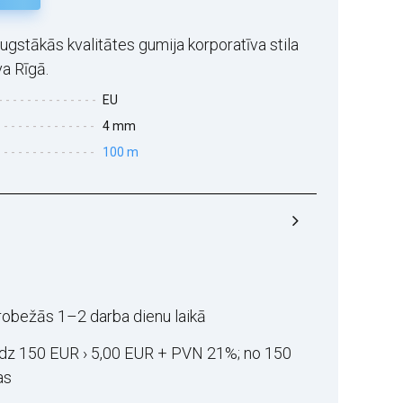
gstākās kvalitātes gumija korporatīva stila
a Rīgā.
EU
4 mm
100 m
robežās 1–2 darba dienu laikā
īdz 150 EUR › 5,00 EUR + PVN 21%; no 150
as