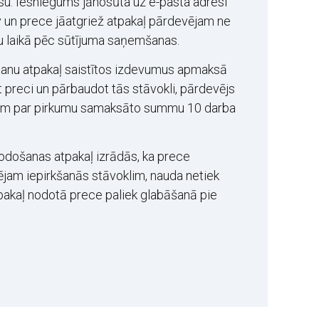
su. Iesniegums jānosūta uz e-pasta adresi
v un prece jāatgriež atpakaļ pārdevējam ne
u laikā pēc sūtījuma saņemšanas.
anu atpakaļ saistītos izdevumus apmaksā
 preci un pārbaudot tās stāvokli, pārdevējs
jam par pirkumu samaksāto summu 10 darba
odošanas atpakaļ izrādās, ka prece
ējam iepirkšanās stāvoklim, nauda netiek
pakaļ nodotā prece paliek glabāšanā pie