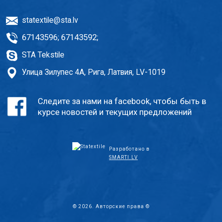
statextile@sta.lv
67143596
;
67143592
;
STA Tekstile
Улица Зилупес 4A, Рига, Латвия, LV-1019
Следите за нами на facebook, чтобы быть в
курсе новостей и текущих предложений
Разработано в
SMARTI.LV
© 2026. Авторские права ©