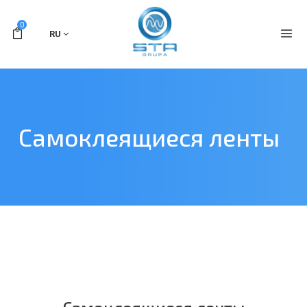
0
RU
Самоклеящиеся ленты